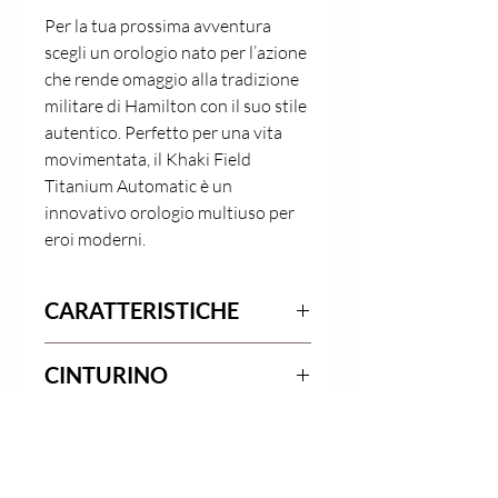
Per la tua prossima avventura 
scegli un orologio nato per l’azione 
che rende omaggio alla tradizione 
militare di Hamilton con il suo stile 
autentico. Perfetto per una vita 
movimentata, il Khaki Field 
Titanium Automatic è un 
innovativo orologio multiuso per 
eroi moderni.
CARATTERISTICHE
CINTURINO
Calibro 
Collezion
Movimen
H-10
e 
to
Khaki 
Carica 
POLITICA SU RESI E
Field
automati
RIMBORSI
Tipo 
Tipo di 
Larghezz
ca
cinturino
fibbia
a fibbia